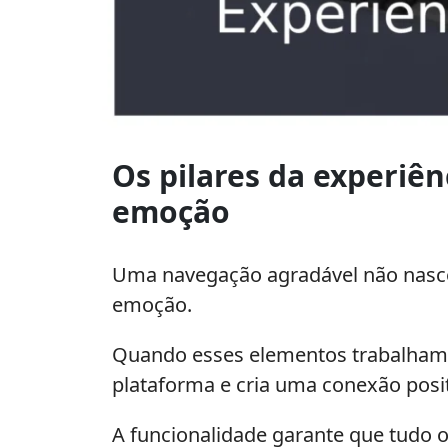
Experiência
do
Os pilares da experiên
usuário:
emoção
melhore
a
satisfação
Uma navegação agradável não nasce p
online
emoção.
Quando esses elementos trabalham j
plataforma e cria uma conexão posi
A funcionalidade garante que tudo 