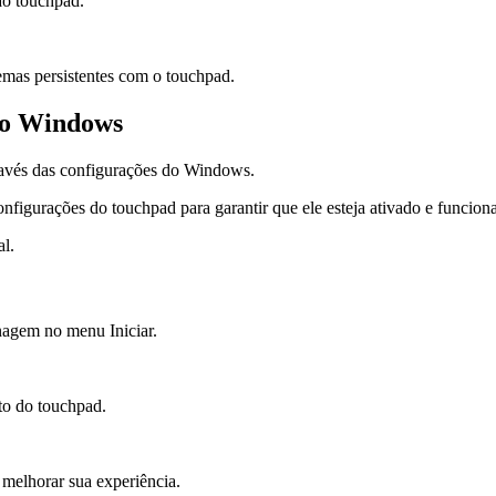
ao touchpad.
emas persistentes com o touchpad.
 do Windows
avés das configurações do Windows.
igurações do touchpad para garantir que ele esteja ativado e funcion
l.
nagem no menu Iniciar.
to do touchpad.
 melhorar sua experiência.