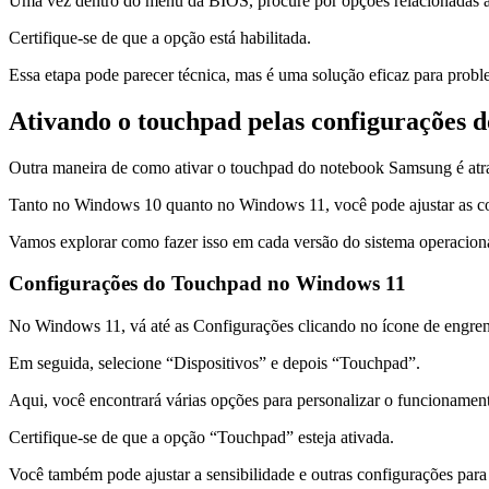
Uma vez dentro do menu da BIOS, procure por opções relacionadas 
Certifique-se de que a opção está habilitada.
Essa etapa pode parecer técnica, mas é uma solução eficaz para probl
Ativando o touchpad pelas configurações
Outra maneira de como ativar o touchpad do notebook Samsung é atr
Tanto no Windows 10 quanto no Windows 11, você pode ajustar as conf
Vamos explorar como fazer isso em cada versão do sistema operaciona
Configurações do Touchpad no Windows 11
No Windows 11, vá até as Configurações clicando no ícone de engre
Em seguida, selecione “Dispositivos” e depois “Touchpad”.
Aqui, você encontrará várias opções para personalizar o funcionamen
Certifique-se de que a opção “Touchpad” esteja ativada.
Você também pode ajustar a sensibilidade e outras configurações para