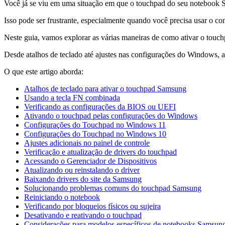
Você já se viu em uma situação em que o touchpad do seu notebook
Isso pode ser frustrante, especialmente quando você precisa usar o c
Neste guia, vamos explorar as várias maneiras de como ativar o touc
Desde atalhos de teclado até ajustes nas configurações do Windows, 
O que este artigo aborda:
Atalhos de teclado para ativar o touchpad Samsung
Usando a tecla FN combinada
Verificando as configurações da BIOS ou UEFI
Ativando o touchpad pelas configurações do Windows
Configurações do Touchpad no Windows 11
Configurações do Touchpad no Windows 10
Ajustes adicionais no painel de controle
Verificação e atualização de drivers do touchpad
Acessando o Gerenciador de Dispositivos
Atualizando ou reinstalando o driver
Baixando drivers do site da Samsung
Solucionando problemas comuns do touchpad Samsung
Reiniciando o notebook
Verificando por bloqueios físicos ou sujeira
Desativando e reativando o touchpad
Considerações para modelos específicos de notebooks Samsun