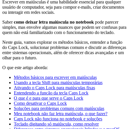
Escrever em maiúsculas é uma habilidade essencial para qualquer
usuário de computador, seja para compor e-mails, criar documentos
ou interagir em redes sociais.
Saber
como deixar letra maiúscula no notebook
pode parecer
simples, mas envolve algumas nuances que podem ser confusas para
quem não está familiarizado com o funcionamento do teclado.
Neste guia, vamos explorar os métodos básicos, entender a função
do Caps Lock, solucionar problemas comuns e discutir as diferenças
entre sistemas operacionais, além de oferecer dicas avançadas e um
olhar para o futuro.
O que este artigo aborda:
Métodos básicos para escrever em maiúsculas
Usando a tecla Shift para maiúsculas temporárias
Ativando o Caps Lock para maiúsculas fixas
Entendendo a função da tecla Caps Lock
O que é e para que serve o Caps Lock
Como desativar o Caps Lock
Soluções para problemas comuns com maiúsculas
Meu notebook não faz letra maiúscula, o que fazer?
Caps Lock não funciona no notebook e soluções
Teclado digitando só maiúscula, como resolver