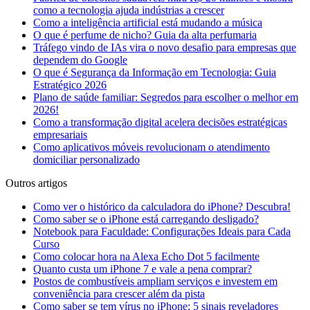
como a tecnologia ajuda indústrias a crescer
Como a inteligência artificial está mudando a música
O que é perfume de nicho? Guia da alta perfumaria
Tráfego vindo de IAs vira o novo desafio para empresas que
dependem do Google
O que é Segurança da Informação em Tecnologia: Guia
Estratégico 2026
Plano de saúde familiar: Segredos para escolher o melhor em
2026!
Como a transformação digital acelera decisões estratégicas
empresariais
Como aplicativos móveis revolucionam o atendimento
domiciliar personalizado
Outros artigos
Como ver o histórico da calculadora do iPhone? Descubra!
Como saber se o iPhone está carregando desligado?
Notebook para Faculdade: Configurações Ideais para Cada
Curso
Como colocar hora na Alexa Echo Dot 5 facilmente
Quanto custa um iPhone 7 e vale a pena comprar?
Postos de combustíveis ampliam serviços e investem em
conveniência para crescer além da pista
Como saber se tem vírus no iPhone: 5 sinais reveladores