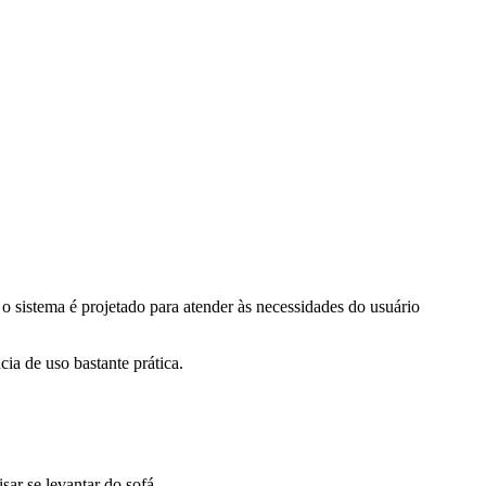
o sistema é projetado para atender às necessidades do usuário
ia de uso bastante prática.
sar se levantar do sofá.