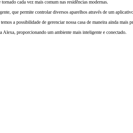
m se tornado cada vez mais comum nas residências modernas.
nte, que permite controlar diversos aparelhos através de um aplicativo
os a possibilidade de gerenciar nossa casa de maneira ainda mais prát
na Alexa, proporcionando um ambiente mais inteligente e conectado.