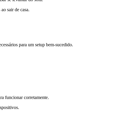
ao sair de casa.
 necessários para um setup bem-sucedido.
ara funcionar corretamente.
spositivos.