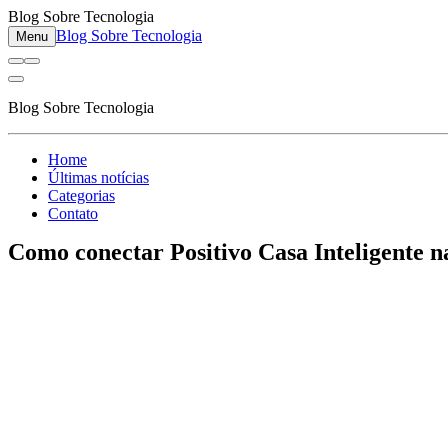
Blog Sobre Tecnologia
Blog Sobre Tecnologia
Menu
Blog Sobre Tecnologia
Home
Últimas notícias
Categorias
Contato
Como conectar Positivo Casa Inteligente n