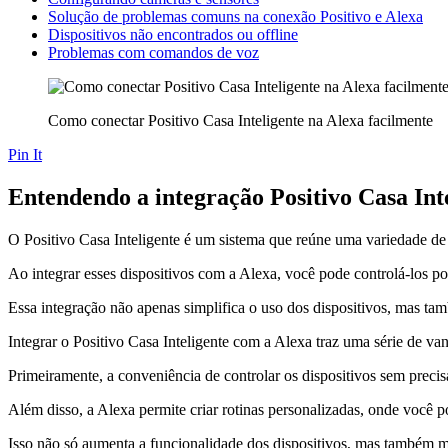
Solução de problemas comuns na conexão Positivo e Alexa
Dispositivos não encontrados ou offline
Problemas com comandos de voz
Como conectar Positivo Casa Inteligente na Alexa facilmente
Pin It
Entendendo a integração Positivo Casa Inte
O Positivo Casa Inteligente é um sistema que reúne uma variedade de d
Ao integrar esses dispositivos com a Alexa, você pode controlá-los po
Essa integração não apenas simplifica o uso dos dispositivos, mas ta
Integrar o Positivo Casa Inteligente com a Alexa traz uma série de va
Primeiramente, a conveniência de controlar os dispositivos sem precis
Além disso, a Alexa permite criar rotinas personalizadas, onde você
Isso não só aumenta a funcionalidade dos dispositivos, mas também me