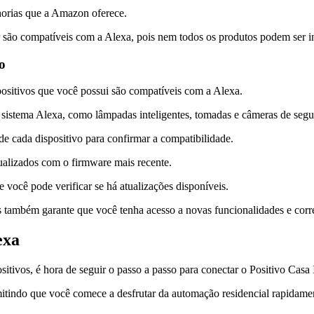
lhorias que a Amazon oferece.
ar são compatíveis com a Alexa, pois nem todos os produtos podem ser i
o
positivos que você possui são compatíveis com a Alexa.
o sistema Alexa, como lâmpadas inteligentes, tomadas e câmeras de segu
de cada dispositivo para confirmar a compatibilidade.
tualizados com o firmware mais recente.
de você pode verificar se há atualizações disponíveis.
s também garante que você tenha acesso a novas funcionalidades e corr
exa
itivos, é hora de seguir o passo a passo para conectar o Positivo Casa 
mitindo que você comece a desfrutar da automação residencial rapidame