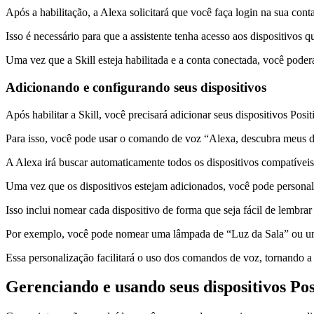
Após a habilitação, a Alexa solicitará que você faça login na sua conta
Isso é necessário para que a assistente tenha acesso aos dispositivos 
Uma vez que a Skill esteja habilitada e a conta conectada, você pode
Adicionando e configurando seus dispositivos
Após habilitar a Skill, você precisará adicionar seus dispositivos Posit
Para isso, você pode usar o comando de voz “Alexa, descubra meus disp
A Alexa irá buscar automaticamente todos os dispositivos compatíveis n
Uma vez que os dispositivos estejam adicionados, você pode personali
Isso inclui nomear cada dispositivo de forma que seja fácil de lembrar 
Por exemplo, você pode nomear uma lâmpada de “Luz da Sala” ou 
Essa personalização facilitará o uso dos comandos de voz, tornando a 
Gerenciando e usando seus dispositivos Po