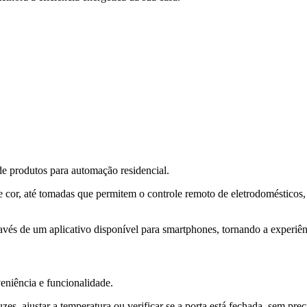
e produtos para automação residencial.
 cor, até tomadas que permitem o controle remoto de eletrodomésticos, 
vés de um aplicativo disponível para smartphones, tornando a experiênc
niência e funcionalidade.
, ajustar a temperatura ou verificar se a porta está fechada, sem preci