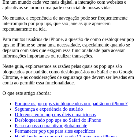
Em um mundo cada vez mais digital, a interação com websites e
aplicativos se tornou uma parte essencial de nossas vidas.
No entanto, a experiência de navegação pode ser frequentemente
interrompida por pop ups, que são janelas que aparecem
repentinamente na tela.
Para muitos usuários de iPhone, a questão de como desbloquear pop
ups no iPhone se torna uma necessidade, especialmente quando se
deparam com sites que exigem essa funcionalidade para acessar
informações importantes ou realizar transações.
Neste guia, exploraremos as razões pelas quais os pop ups são
bloqueados por padrão, como desbloqueá-los no Safari e no Google
Chrome, e as considerações de segurança que devem ser levadas em
conta ao permitir essa funcionalidade.
O que este artigo aborda:
Por que os pop ups são bloqueados por padrão no iPhone?
Segurança e experiência do usuário
Diferença entre pop ups úteis e maliciosos
Desbloqueando pop ups no Safari do iPhone
Passo a passo para ativar globalmente
Permanecer pop ups para sites específicos
Habilitando pop ups no Google Chrome para iPhone