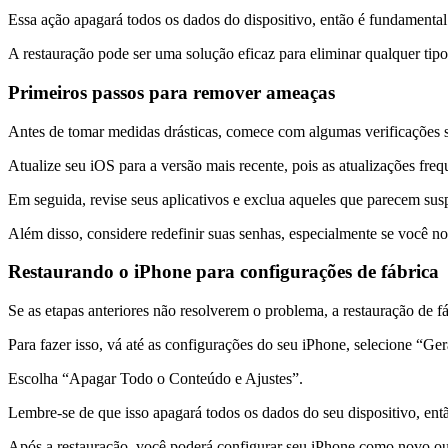
Essa ação apagará todos os dados do dispositivo, então é fundamental
A restauração pode ser uma solução eficaz para eliminar qualquer tip
Primeiros passos para remover ameaças
Antes de tomar medidas drásticas, comece com algumas verificações 
Atualize seu iOS para a versão mais recente, pois as atualizações fr
Em seguida, revise seus aplicativos e exclua aqueles que parecem susp
Além disso, considere redefinir suas senhas, especialmente se você no
Restaurando o iPhone para configurações de fábrica
Se as etapas anteriores não resolverem o problema, a restauração de fá
Para fazer isso, vá até as configurações do seu iPhone, selecione “Ger
Escolha “Apagar Todo o Conteúdo e Ajustes”.
Lembre-se de que isso apagará todos os dados do seu dispositivo, entã
Após a restauração, você poderá configurar seu iPhone como novo ou 