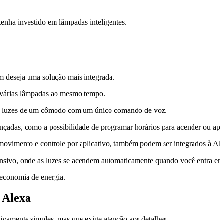
enha investido em lâmpadas inteligentes.
uem deseja uma solução mais integrada.
de várias lâmpadas ao mesmo tempo.
 as luzes de um cômodo com um único comando de voz.
ançadas, como a possibilidade de programar horários para acender ou ap
movimento e controle por aplicativo, também podem ser integrados à A
ponsivo, onde as luzes se acendem automaticamente quando você entra
 economia de energia.
a Alexa
tivamente simples, mas que exige atenção aos detalhes.