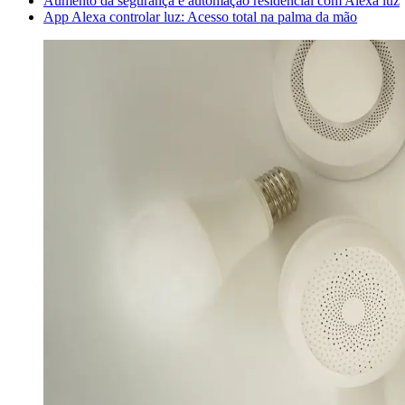
Aumento da segurança e automação residencial com Alexa luz
App Alexa controlar luz: Acesso total na palma da mão