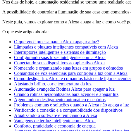
Nos dias de hoje, a automação residencial se tornou uma realidade ace
A possibilidade de controlar a iluminação de sua casa com comandos 
Neste guia, vamos explorar como a Alexa apaga a luz e como você pod
O que este artigo aborda:
O que você precisa para a Alexa apagar a luz?
Lâmpadas e plugues inteligentes compatíveis com Alexa
Interruptores inteligentes e sistemas de iluminação
Configurando suas luzes inteligentes com a Alexa
Conectando seus dispositivos ao aplicativo Alexa
Nomeando e organizando suas luzes em grupos e cômodos
Comandos de voz essenciais para controlar a luz com a Alexa
Como desligar luz Alexa e comandos básicos de ligar e acender
Ajustando brilho, cor e temperatura da luz
Automação avançada: Rotinas Alexa para apagar a luz
Criando rotinas personalizadas para acender e apagar luz
Agendando o desligamento automático e cenários
Problemas comuns e soluções quando a Alexa não apaga a luz
Verificando a conexão e a compatibilidade dos dispositivos
Atualizando o software e reiniciando a Alexa
Vantagens de ter luz inteligente com a Alexa
Conforto, praticidade e economia de energia