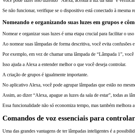
Você pode fazer isso dizendo “Alexa, acenda a luz da sala” e verific
Se não funcionar, verifique se o dispositivo está conectado à mesma r
Nomeando e organizando suas luzes em grupos e cô
Nomear e organizar suas luzes é uma etapa crucial para facilitar o uso 
Ao nomear suas lâmpadas de forma descritiva, você evita confusões e
Por exemplo, em vez de chamar uma lâmpada de “Lâmpada 1”, você p
Isso ajuda a Alexa a entender melhor o que você deseja controlar.
A criação de grupos é igualmente importante.
No aplicativo Alexa, você pode agrupar lâmpadas que estão no mes
Assim, ao dizer “Alexa, apague as luzes da sala de estar”, todas as 
Essa funcionalidade não só economiza tempo, mas também melhora a 
Comandos de voz essenciais para controlar
Uma das grandes vantagens de ter lâmpadas inteligentes é a possibil