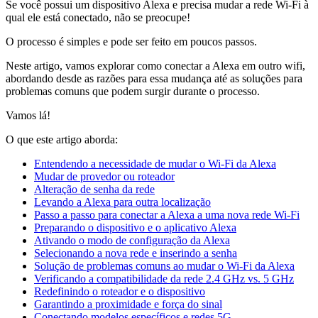
Se você possui um dispositivo Alexa e precisa mudar a rede Wi-Fi à
qual ele está conectado, não se preocupe!
O processo é simples e pode ser feito em poucos passos.
Neste artigo, vamos explorar como conectar a Alexa em outro wifi,
abordando desde as razões para essa mudança até as soluções para
problemas comuns que podem surgir durante o processo.
Vamos lá!
O que este artigo aborda:
Entendendo a necessidade de mudar o Wi-Fi da Alexa
Mudar de provedor ou roteador
Alteração de senha da rede
Levando a Alexa para outra localização
Passo a passo para conectar a Alexa a uma nova rede Wi-Fi
Preparando o dispositivo e o aplicativo Alexa
Ativando o modo de configuração da Alexa
Selecionando a nova rede e inserindo a senha
Solução de problemas comuns ao mudar o Wi-Fi da Alexa
Verificando a compatibilidade da rede 2.4 GHz vs. 5 GHz
Redefinindo o roteador e o dispositivo
Garantindo a proximidade e força do sinal
Conectando modelos específicos e redes 5G