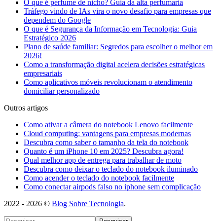
O que é perfume de nicho? Guia da alta perfumaria
Tráfego vindo de IAs vira o novo desafio para empresas que
dependem do Google
O que é Segurança da Informação em Tecnologia: Guia
Estratégico 2026
Plano de saúde familiar: Segredos para escolher o melhor em
2026!
Como a transformação digital acelera decisões estratégicas
empresariais
Como aplicativos móveis revolucionam o atendimento
domiciliar personalizado
Outros artigos
Como ativar a câmera do notebook Lenovo facilmente
Cloud computing: vantagens para empresas modernas
Descubra como saber o tamanho da tela do notebook
Quanto é um iPhone 10 em 2025? Descubra agora!
Qual melhor app de entrega para trabalhar de moto
Descubra como deixar o teclado do notebook iluminado
Como acender o teclado do notebook facilmente
Como conectar airpods falso no iphone sem complicação
2022 - 2026 ©
Blog Sobre Tecnologia
.