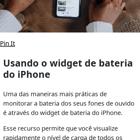
Como
Pin It
ver
a
Usando o widget de bateria
bateria
do iPhone
do
fone
no
Uma das maneiras mais práticas de
iPhone
facilmente
monitorar a bateria dos seus fones de ouvido
é através do widget de bateria do iPhone.
Esse recurso permite que você visualize
rapidamente o nível de carga de todos os