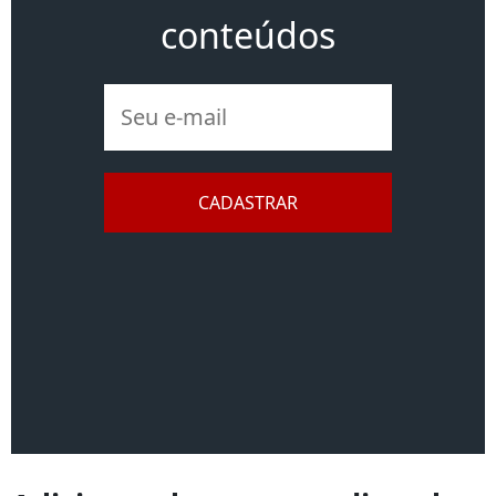
conteúdos
E
-
m
a
CADASTRAR
i
l