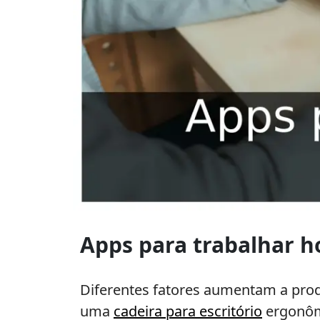
Apps
para
Apps para trabalhar ho
trabalhar
home
office​
Diferentes fatores aumentam a prod
uma
cadeira para escritório
ergonômi