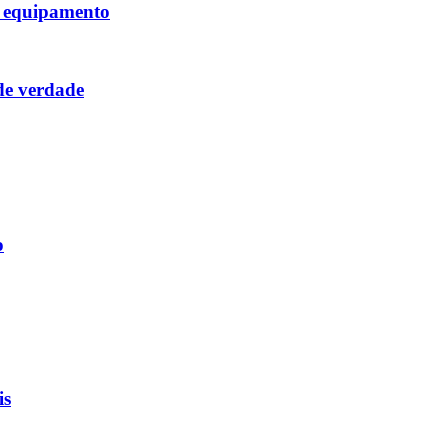
o equipamento
de verdade
o
is