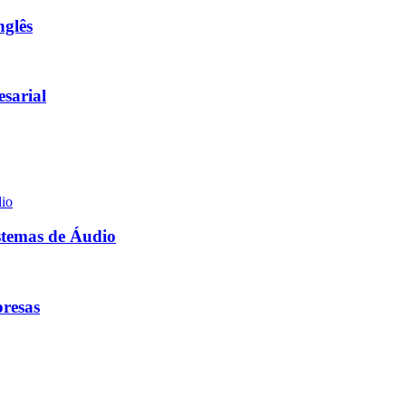
nglês
esarial
stemas de Áudio
presas