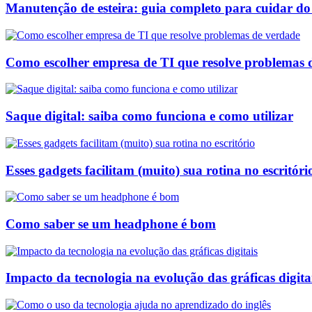
Manutenção de esteira: guia completo para cuidar d
Como escolher empresa de TI que resolve problemas 
Saque digital: saiba como funciona e como utilizar
Esses gadgets facilitam (muito) sua rotina no escritóri
Como saber se um headphone é bom
Impacto da tecnologia na evolução das gráficas digita