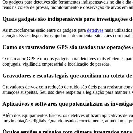
Os gadgets para detetives são ferramentas indispensáveis no dia a dia
reais na coleta de provas, monitoramento e observação de alvos em am
Quais gadgets são indispensáveis para investigações 
As microcâmeras estão entre os gadgets para
detetives
mais utilizados
atenção. Esses dispositivos ajudam a documentar situações com quali
Como os rastreadores GPS são usados nas operações d
O rastreador GPS é um dos gadgets para detetives mais eficientes para 
conjugais, vigilância empresarial e localização de pessoas.
Gravadores e escutas legais que auxiliam na coleta d
Gravadores de voz com redução de ruído são úteis para registrar con
situações suspeitas. Seu uso deve respeitar a legislação para manter a 
Aplicativos e softwares que potencializam as investiga
Além dos equipamentos físicos, os detetives utilizam aplicativos de va
movimentações digitais. Quando usados corretamente, aumentam a pre
Óculos espiões e relógios com câmera integrados para 