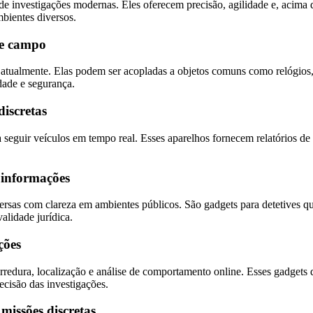
 de investigações modernas. Eles oferecem precisão, agilidade e, acima
bientes diversos.
de campo
 atualmente. Elas podem ser acopladas a objetos comuns como relógios,
dade e segurança.
iscretas
seguir veículos em tempo real. Esses aparelhos fornecem relatórios de t
e informações
versas com clareza em ambientes públicos. São gadgets para detetives q
validade jurídica.
ções
rredura, localização e análise de comportamento online. Esses gadgets d
cisão das investigações.
missões discretas